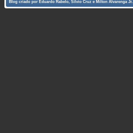
Blog criado por Eduardo Rabelo, Sílvio Cruz e Milton Alvarenga Jr.