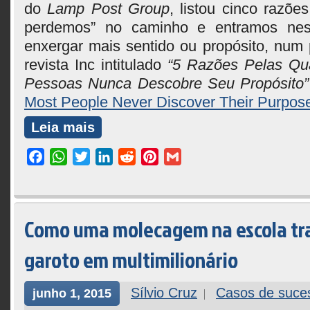
do
Lamp Post Group
, listou cinco razõe
perdemos” no caminho e entramos nes
enxergar mais sentido ou propósito, num 
revista Inc intitulado
“5 Razões Pelas Qua
Pessoas Nunca Descobre Seu Propósito”
Most People Never Discover Their Purpos
Leia mais
Facebook
WhatsApp
Twitter
LinkedIn
Reddit
Pinterest
Gmail
Como uma molecagem na escola t
garoto em multimilionário
Sílvio Cruz
Casos de suce
junho 1, 2015