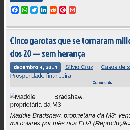
Facebook
WhatsApp
Twitter
LinkedIn
Reddit
Pinterest
Gmail
Cinco garotas que se tornaram mili
dos 20 — sem herança
Sílvio Cruz
Casos de 
dezembro 4, 2014
Prosperidade financeira
Comments
Maddie Bradshaw, proprietária da M3: ven
mil colares por mês nos EUA
(Reprodução