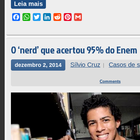
Leia mais
Facebook
WhatsApp
Twitter
LinkedIn
Reddit
Pinterest
Gmail
O ‘nerd’ que acertou 95% do Enem
Sílvio Cruz
Casos de 
dezembro 2, 2014
Comments