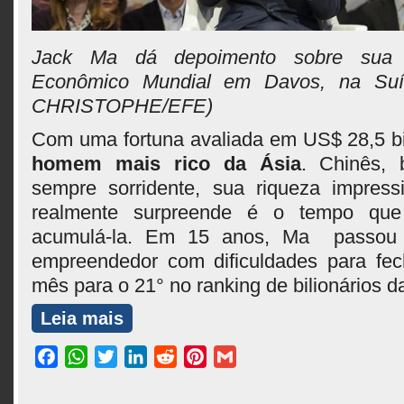
Jack Ma dá depoimento sobre sua
Econômico Mundial em Davos, na Suí
CHRISTOPHE/EFE)
Com uma fortuna avaliada em US$ 28,5 b
homem mais rico da Ásia
. Chinês, 
sempre sorridente, sua riqueza impres
realmente surpreende é o tempo que
acumulá-la. Em 15 anos, Ma passou
empreendedor com dificuldades para fec
mês para o 21° no ranking de bilionários 
Leia mais
Facebook
WhatsApp
Twitter
LinkedIn
Reddit
Pinterest
Gmail