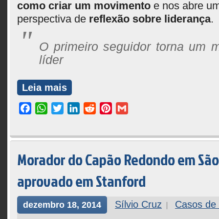
como criar um movimento
e nos abre u
perspectiva de
reflexão sobre liderança
.
O primeiro seguidor torna um
líder
Leia mais
Facebook
WhatsApp
Twitter
LinkedIn
Reddit
Pinterest
Gmail
Morador do Capão Redondo em São
aprovado em Stanford
Sílvio Cruz
Casos de
dezembro 18, 2014