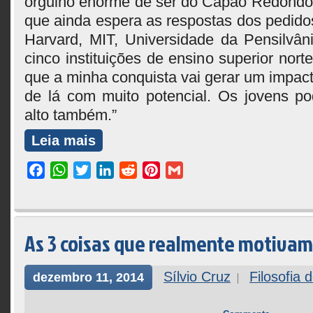
orgulho enorme de ser do Capão Redondo”
que ainda espera as respostas dos pedido
Harvard, MIT, Universidade da Pensilvân
cinco instituições de ensino superior nort
que a minha conquista vai gerar um impac
de lá com muito potencial. Os jovens p
alto também.”
Leia mais
Facebook
WhatsApp
Twitter
LinkedIn
Reddit
Pinterest
Gmail
As 3 coisas que realmente motivam
Sílvio Cruz
Filosofia 
dezembro 11, 2014