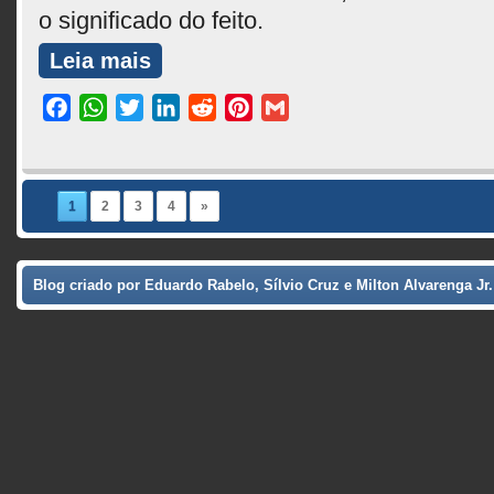
o significado do feito.
Leia mais
Facebook
WhatsApp
Twitter
LinkedIn
Reddit
Pinterest
Gmail
1
2
3
4
»
Blog criado por Eduardo Rabelo, Sílvio Cruz e Milton Alvarenga Jr.